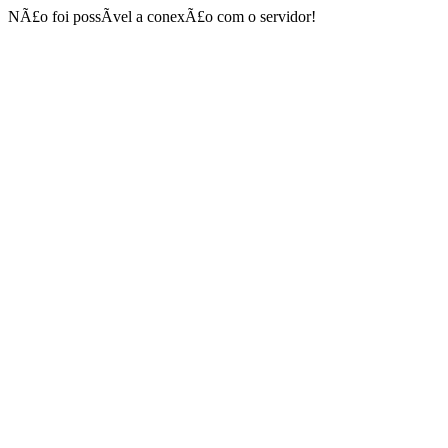
NÃ£o foi possÃ­vel a conexÃ£o com o servidor!