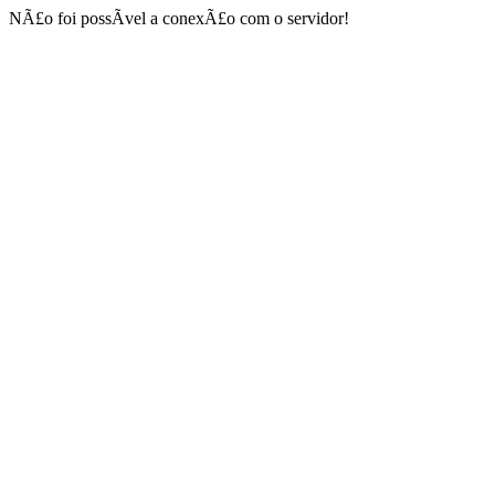
NÃ£o foi possÃ­vel a conexÃ£o com o servidor!